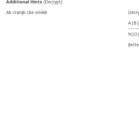
Additional Hints
(
Decrypt
)
Ab crarqb cbe onvkb
Decr
A|B|
-------
N|O
(lett