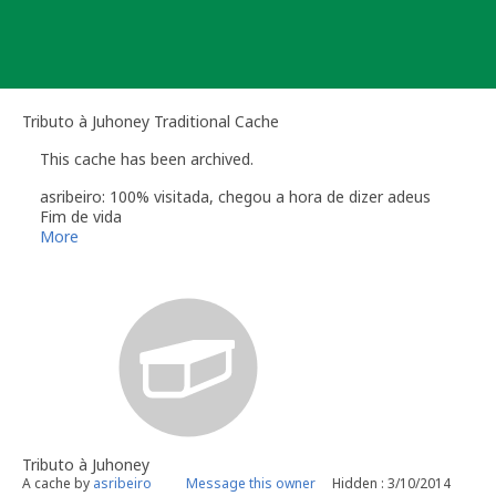
Skip
to
content
Tributo à Juhoney Traditional Cache
This cache has been archived.
asribeiro: 100% visitada, chegou a hora de dizer adeus
Fim de vida
Um muito obrigado aos que a visitaram
More
Tributo à Juhoney
A cache by
asribeiro
Message this owner
Hidden : 3/10/2014