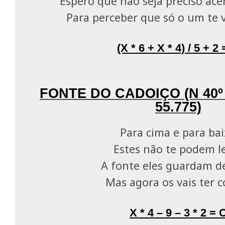
Espero que não seja preciso ac
Para perceber que só o um te v
(X * 6 + X * 4) / 5 + 2
FONTE DO CADOIÇO (N 40º 
55.775)
Para cima e para ba
Estes não te podem l
A fonte eles guardam d
Mas agora os vais ter 
X * 4 – 9 – 3 * 2 = 