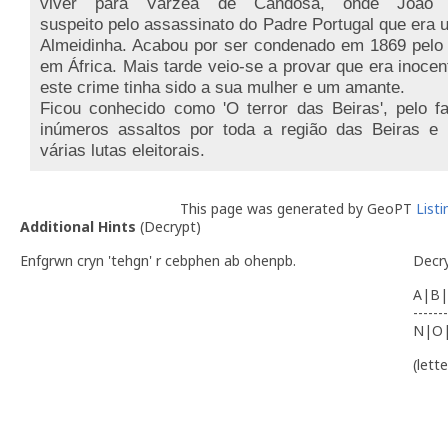
viver para Várzea de Candosa, onde João 
suspeito pelo assassinato do Padre Portugal que era
Almeidinha. Acabou por ser condenado em 1869 pelo 
em África. Mais tarde veio-se a provar que era inocen
este crime tinha sido a sua mulher e um amante.
Ficou conhecido como 'O terror das Beiras', pelo f
inúmeros assaltos por toda a região das Beiras e 
várias lutas eleitorais.
This page was generated by GeoPT
List
Additional Hints
(
Decrypt
)
Enfgrwn cryn 'tehgn' r cebphen ab ohenpb.
Decr
A|B|
-------
N|O
(lett