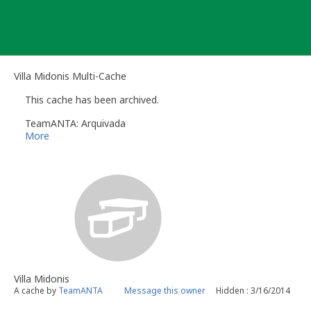
Skip
to
content
Villa Midonis Multi-Cache
This cache has been archived.
TeamANTA: Arquivada
More
Villa Midonis
A cache by
TeamANTA
Message this owner
Hidden : 3/16/2014