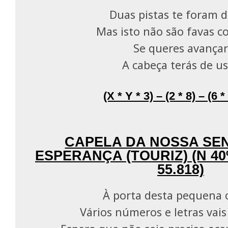
Duas pistas te foram 
Mas isto não são favas c
Se queres avançar
A cabeça terás de u
(X * Y * 3) – (2 * 8) – (6 *
CAPELA DA NOSSA SE
ESPERANÇA (TOURIZ) (N 40º
55.818)
À porta desta pequena 
Vários números e letras vai