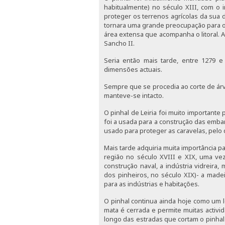
habitualmente) no século XIII, com o
proteger os terrenos agrícolas da sua 
tornara uma grande preocupação para o
área extensa que acompanha o litoral. A
Sancho II.
Seria então mais tarde, entre 1279 e
dimensões actuais.
Sempre que se procedia ao corte de árv
manteve-se intacto.
O pinhal de Leiria foi muito importante
foi a usada para a construção das embar
usado para proteger as caravelas, pelo
Mais tarde adquiria muita importância
região no século XVIII e XIX, uma vez
construção naval, a indústria vidreira
dos pinheiros, no século XIX)- a made
para as indústrias e habitações.
O pinhal continua ainda hoje como um lo
mata é cerrada e permite muitas activid
longo das estradas que cortam o pinha