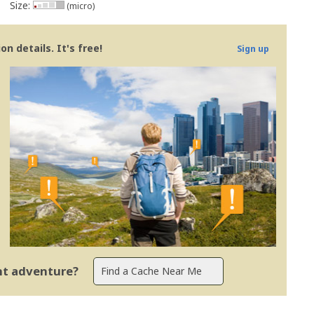
Size:
(micro)
n details. It's free!
Sign up
ent adventure?