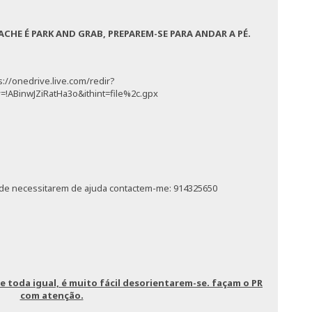
CHE É PARK AND GRAB, PREPAREM-SE PARA ANDAR A PÉ.
//onedrive.live.com/redir?
!ABinwJZiRatHa3o&ithint=file%2c.gpx
de necessitarem de ajuda contactem-me: 914325650
 toda igual, é muito fácil desorientarem-se. façam o PR
com atenção.