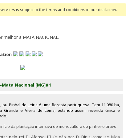
ervices is subject to the terms and conditions
in our disclaimer
.
cer melhor a MATA NACIONAL.
lation
-Mata Nacional [MG]#1
a, ou Pinhal de Leiria é uma floresta portuguesa. Tem 11.080 ha,
 Grande e Vieira de Leiria, estando assim inserido única e
nde.
 início da plantação intensiva de monocultura do pinheiro bravo.
ntar pelo rei D. Afonso III (e não por D. Dinis como se julga