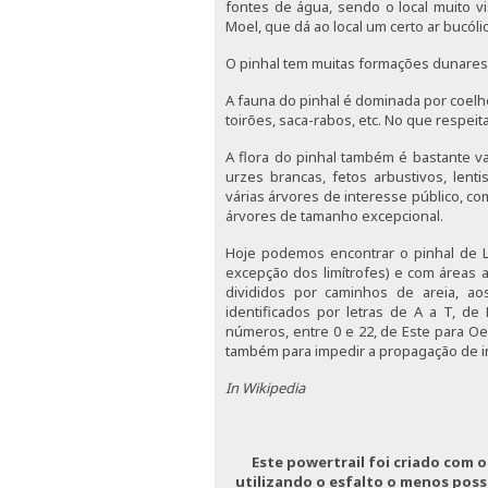
fontes de água, sendo o local muito vi
Moel, que dá ao local um certo ar bucóli
O pinhal tem muitas formações dunares
A fauna do pinhal é dominada por coelh
toirões, saca-rabos, etc. No que respeit
A flora do pinhal também é bastante v
urzes brancas, fetos arbustivos, lent
várias árvores de interesse público, c
árvores de tamanho excepcional.
Hoje podemos encontrar o pinhal de Le
excepção dos limítrofes) e com áreas 
divididos por caminhos de areia, a
identificados por letras de A a T, de 
números, entre 0 e 22, de Este para O
também para impedir a propagação de in
In Wikipedia
Este powertrail foi criado com o
utilizando o esfalto o menos possi