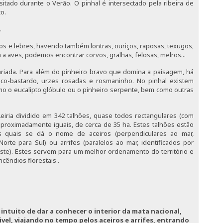
sitado durante o Verão. O pinhal é intersectado pela ribeira de
co.
.
os e lebres, havendo também lontras, ouriços, raposas, texugos,
a a aves, podemos encontrar corvos, gralhas, felosas, melros...
ariada. Para além do pinheiro bravo que domina a paisagem, há
isco-bastardo, urzes rosadas e rosmaninho. No pinhal existem
omo o eucalipto glóbulo ou o pinheiro serpente, bem como outras
iria dividido em 342 talhões, quase todos rectangulares (com
aproximadamente iguais, de cerca de 35 ha. Estes talhões estão
os quais se dá o nome de aceiros (perpendiculares ao mar,
Norte para Sul) ou arrifes (paralelos ao mar, identificados por
este). Estes servem para um melhor ordenamento do território e
cêndios florestais .
 intuito de dar a conhecer o interior da mata nacional,
vel, viajando no tempo pelos aceiros e arrifes, entrando