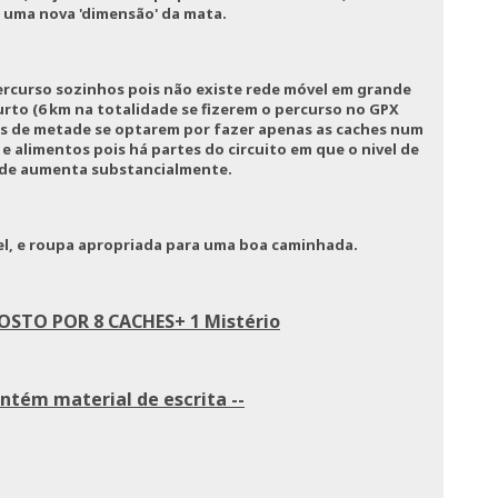
 uma nova 'dimensão' da mata.
rcurso sozinhos pois não existe rede móvel em grande
urto (6 km na totalidade se fizerem o percurso no GPX
s de metade se optarem por fazer apenas as caches num
e alimentos pois há partes do circuito em que o nivel de
ade aumenta substancialmente.
l, e roupa apropriada para uma boa caminhada.
OSTO POR 8 CACHES+ 1 Mistério
ontém material de escrita --