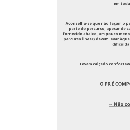
em toda
Aconselha-se que não façam o pe
parte do percurso, apesar de c
fornecido abaixo, um pouco meno
percurso linear) devem levar àgua 
dificuld
Levem calçado confortave
O PR É COMP
-- Não c