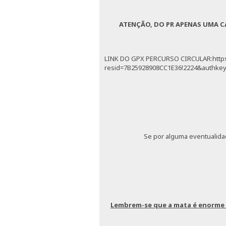
ATENÇÃO, DO PR APENAS UMA CA
LINK DO GPX PERCURSO CIRCULAR:https:
resid=7B25928908CC1E36!2224&authkey=
Se por alguma eventualida
Lembrem-se que a mata é enorme e