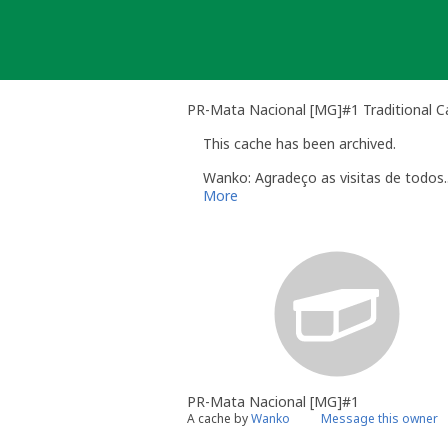
Skip
to
content
PR-Mata Nacional [MG]#1 Traditional C
This cache has been archived.
Wanko: Agradeço as visitas de todos..
More
PR-Mata Nacional [MG]#1
A cache by
Wanko
Message this owner