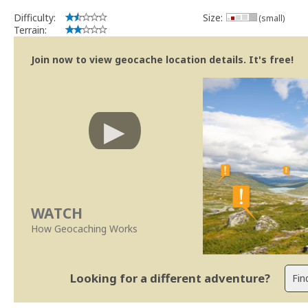
Bitaro
Community Volunteer Reviewer
Difficulty:
Size:
(small)
Centro de Ajuda
Terrain:
Trabalhar com o Revisor
Revisões mais rápidas
Join now to view geocache location details. It's free!
Linhas Orientação
|
Políticas Regionais - Portugal
WATCH
How Geocaching Works
Looking for a different adventure?