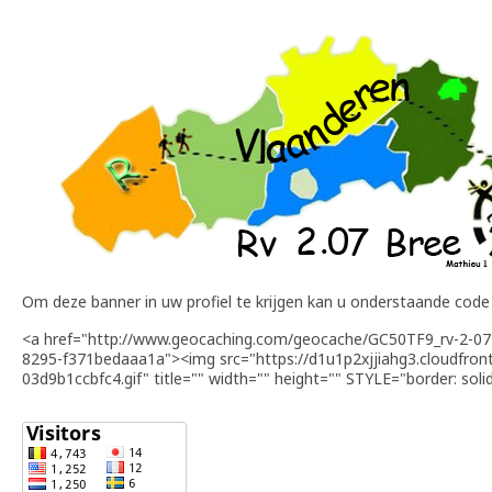
Om deze banner in uw profiel te krijgen kan u onderstaande code i
<a href="http://www.geocaching.com/geocache/GC50TF9_rv-2-07
8295-f371bedaaa1a"><img src="https://d1u1p2xjjiahg3.cloudfron
03d9b1ccbfc4.gif" title="" width="" height="" STYLE="border: soli