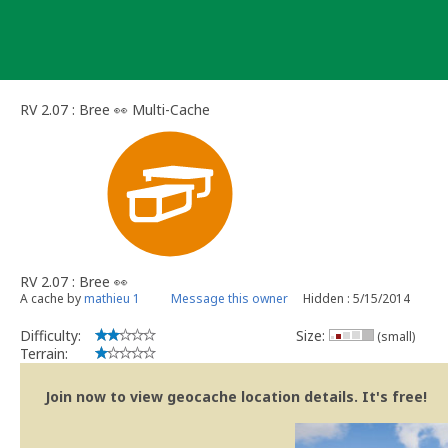
Skip
to
content
RV 2.07 : Bree 👀 Multi-Cache
RV 2.07 : Bree 👀
A cache by
mathieu 1
Message this owner
Hidden : 5/15/2014
Difficulty:
Size:
(small)
Terrain:
Join now to view geocache location details. It's free!