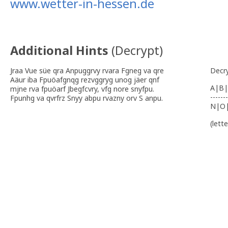
www.wetter-in-hessen.de
Additional Hints
(
Decrypt
)
Jraa Vue süe qra Anpuggrvy rvara Fgneg va qre
Decr
Aäur iba Fpuöafgnqg rezvggryg unog jäer qnf
A|B|
mjne rva fpuöarf Jbegfcvry, vfg nore snyfpu.
-------
Fpunhg va qvrfrz Snyy abpu rvazny orv S anpu.
N|O
(lett