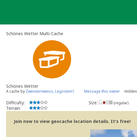
Skip
to
content
Schönes Wetter Multi-Cache
Schönes Wetter
A cache by
Zweisternweiss, Legostein1
Message this owner
Hidden
Difficulty:
Size:
(regular)
Terrain:
Join now to view geocache location details. It's free!