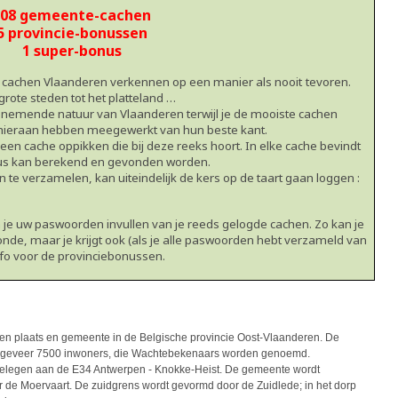
308 gemeente-cachen
5 provincie-bonussen
1 super-bonus
 cachen Vlaanderen verkennen op een manier als nooit
tevoren.
ote steden tot het platteland …
enemende natuur van Vlaanderen terwijl je de mooiste cachen
e hieraan hebben meegewerkt van hun beste kant.
en cache oppikken die bij deze reeks hoort. In elke cache bevindt
us kan berekend en gevonden worden.
 te verzamelen, kan uiteindelijk de kers op de taart gaan loggen :
 je uw paswoorden invullen van je reeds gelogde cachen. Zo kan je
onde, maar je krijgt ook (als je alle paswoorden hebt verzameld van
nfo voor de provinciebonussen.
en plaats en gemeente in de Belgische provincie Oost-Vlaanderen. De
ngeveer 7500 inwoners, die Wachtebekenaars worden genoemd.
elegen aan de E34 Antwerpen - Knokke-Heist. De gemeente wordt
 de Moervaart. De zuidgrens wordt gevormd door de Zuidlede; in het dorp