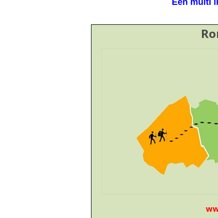
Een multi 
Ro
ww