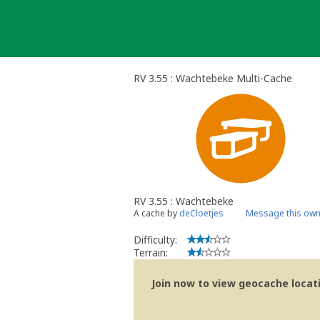
Skip
to
content
RV 3.55 : Wachtebeke Multi-Cache
RV 3.55 : Wachtebeke
A cache by
deCloetjes
Message this own
Difficulty:
Terrain:
Join now to view geocache locatio