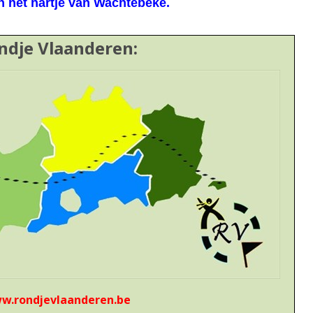
in het hartje van Wachtebeke.
ndje Vlaanderen:
w.rondjevlaanderen.be