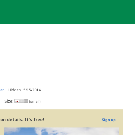
er
Hidden : 5/15/2014
Size:
(small)
n details. It's free!
Sign up