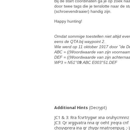
Bij de start coordinaten ga je op zoek n
door twee tags die je tenslotte naar de 
(schroevendraaier) handig zijn.
Happy hunting!
Omdat sommige toestellen niet altijd ev
eens de QTA bij waypoint 2.
Wie werd op 11 oktober 1917 door "de D
ABC = ((Woordwaarde van zijn voornaa
DEF = ((Woordwaarde van zijn achterna
WP3 = N51°0
9
.ABC E003°51.DEF
Additional Hints
(
Decrypt
)
JC1 & 3: Rra fcvrtrygwr xna oruhycmnnz
JC3: Qr xrggvatra nna qr oeht jreqra cnf
choyvprera ina qr zhygv nnatroenpug. ;-)