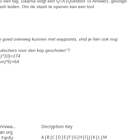
aar een tag. Daarna volgt een QTA (Question To Answer), gevolgd
stash leiden. Om de stash te openen kan een tool
en goed overweg kunnen met waypoints, vind je hier ook nog
uitschers voor den kop geschoten"?
m)*10)+174
am)*6)+64
 mvwa...
Decryption Key
 an urg
A|B|C|D|E|F|G|H|I|J|K|L|M
 Fgnfu: