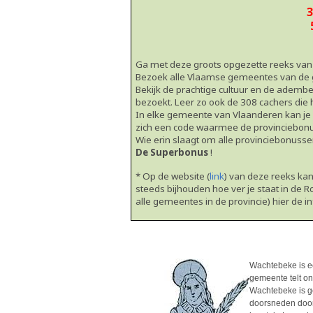
Ga met deze groots opgezette reeks van
Bezoek alle Vlaamse gemeentes van de gr
Bekijk de prachtige cultuur en de ademb
bezoekt. Leer zo ook de 308 cachers di
In elke gemeente van Vlaanderen kan je e
zich een code waarmee de provinciebon
Wie erin slaagt om alle provinciebonussen
De Superbonus
!
* Op de website (
link
) van deze reeks kan
steeds bijhouden hoe ver je staat in de R
alle gemeentes in de provincie) hier de i
Wachtebeke is e
gemeente telt o
Wachtebeke is g
doorsneden door