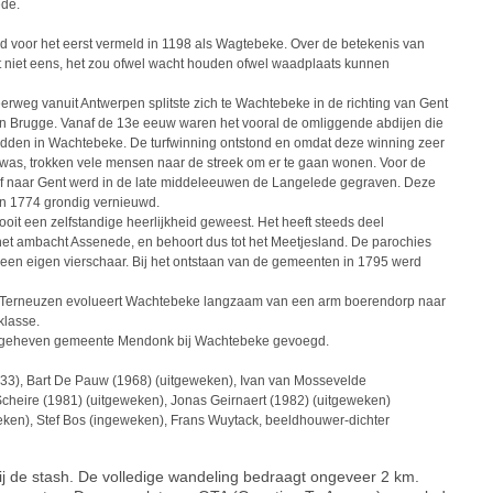
ede.
 voor het eerst vermeld in 1198 als Wagtebeke. Over de betekenis van
t niet eens, het zou ofwel wacht houden ofwel waadplaats kunnen
weg vanuit Antwerpen splitste zich te Wachtebeke in de richting van Gent
an Brugge. Vanaf de 13e eeuw waren het vooral de omliggende abdijen die
hadden in Wachtebeke. De turfwinning ontstond en omdat deze winning zeer
 was, trokken vele mensen naar de streek om er te gaan wonen. Voor de
urf naar Gent werd in de late middeleeuwen de Langelede gegraven. Deze
in 1774 grondig vernieuwd.
oit een zelfstandige heerlijkheid geweest. Het heeft steeds deel
et ambacht Assenede, en behoort dus tot het Meetjesland. De parochies
een eigen vierschaar. Bij het ontstaan van de gemeenten in 1795 werd
nt-Terneuzen evolueert Wachtebeke langzaam van een arm boerendorp naar
klasse.
 opgeheven gemeente Mendonk bij Wachtebeke gevoegd.
33), Bart De Pauw (1968) (uitgeweken), Ivan van Mossevelde
Scheire (1981) (uitgeweken), Jonas Geirnaert (1982) (uitgeweken)
en), Stef Bos (ingeweken), Frans Wuytack, beeldhouwer-dichter
bij de stash. De volledige wandeling bedraagt ongeveer 2 km.