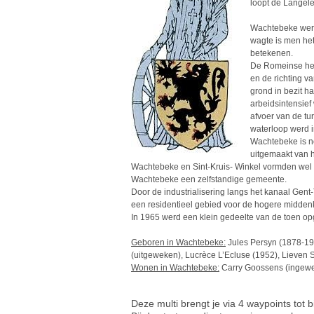
loopt de Langel
Wachtebeke werd
wagte is men he
betekenen.
De Romeinse heer
en de richting v
grond in bezit 
arbeidsintensief
afvoer van de t
waterloop werd 
Wachtebeke is no
uitgemaakt van h
Wachtebeke en Sint-Kruis- Winkel vormden wel 
Wachtebeke een zelfstandige gemeente.
Door de industrialisering langs het kanaal Ge
een residentieel gebied voor de hogere midden
In 1965 werd een klein gedeelte van de toen
Geboren in Wachtebeke:
Jules Persyn (1878-19
(uitgeweken), Lucrèce L’Ecluse (1952), Lieven 
Wonen in Wachtebeke:
Carry Goossens (ingewek
Deze multi brengt je via 4 waypoints tot 