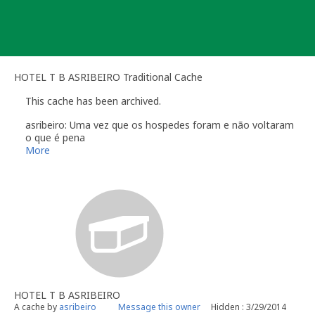
Skip
to
content
HOTEL T B ASRIBEIRO Traditional Cache
This cache has been archived.
asribeiro: Uma vez que os hospedes foram e não voltaram
o que é pena
Assim o hotel não tem condições para continuar ao serviço de
More
Não por motivo de crise, mas sim por falta de (....)
Mais não digo
FIM de VIDA
HOTEL T B ASRIBEIRO
A cache by
asribeiro
Message this owner
Hidden : 3/29/2014