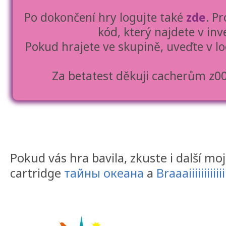
Po dokončení hry logujte také
zde
. P
kód, který najdete v inv
Pokud hrajete ve skupině, uveďte v log
Za betatest děkuji cacherům z00
Pokud vás hra bavila, zkuste i další m
cartridge
тайны океана
a
Braaaiiiiiiiiiiii