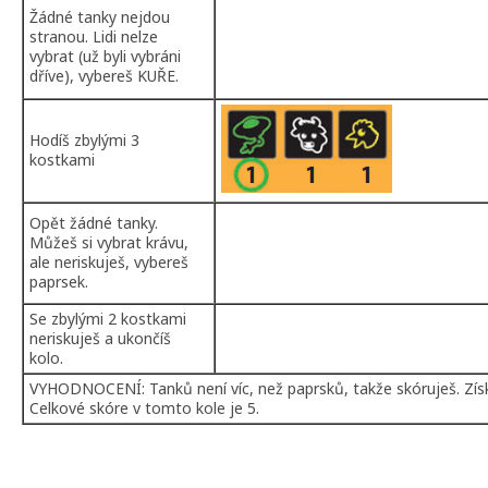
Žádné tanky nejdou
stranou. Lidi nelze
vybrat (už byli vybráni
dříve), vybereš KUŘE.
Hodíš zbylými 3
kostkami
Opět žádné tanky.
Můžeš si vybrat krávu,
ale neriskuješ, vybereš
paprsek.
Se zbylými 2 kostkami
neriskuješ a ukončíš
kolo.
VYHODNOCENÍ: Tanků není víc, než paprsků, takže skóruješ. Získá
Celkové skóre v tomto kole je 5.