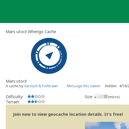
Skip
to
content
Mars utoci! Wherigo Cache
Mars utoci!
A cache by
Varouch & Fishtrawn
Message this owner
Hidden : 4/16/
Difficulty:
Size:
(micro)
Terrain:
Join now to view geocache location details. It's free!