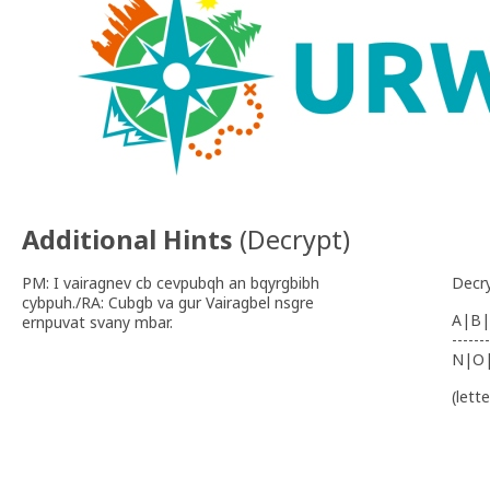
Additional Hints
(
Decrypt
)
PM: I vairagnev cb cevpubqh an bqyrgbibh
Decr
cybpuh./RA: Cubgb va gur Vairagbel nsgre
A|B|
ernpuvat svany mbar.
-------
N|O
(lett