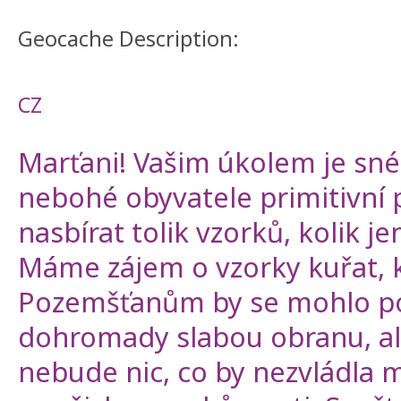
Geocache Description:
CZ
Marťani! Vašim úkolem je sné
nebohé obyvatele primitivní 
nasbírat tolik vzorků, kolik je
Máme zájem o vzorky kuřat, kr
Pozemšťanům by se mohlo po
dohromady slabou obranu, ale
nebude nic, co by nezvládla 