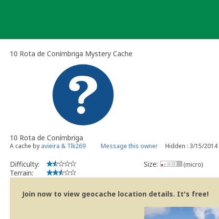
Skip
to
content
10 Rota de Conímbriga Mystery Cache
10 Rota de Conímbriga
A cache by
avieira & Tlk269
Message this owner
Hidden : 3/15/2014
Difficulty:
Size:
(micro)
Terrain:
Join now to view geocache location details. It's free!