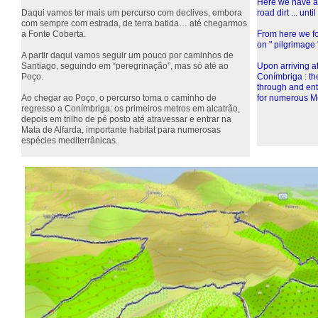
Here we have an
Daqui vamos ter mais um percurso com declives, embora
road dirt ... unt
com sempre com estrada, de terra batida… até chegarmos
a Fonte Coberta.
From here we fol
on " pilgrimage "
A partir daqui vamos seguir um pouco por caminhos de
Santiago, seguindo em “peregrinação”, mas só até ao
Upon arriving at
Poço.
Conímbriga : the 
through and ente
Ao chegar ao Poço, o percurso toma o caminho de
for numerous Me
regresso a Conímbriga: os primeiros metros em alcatrão,
depois em trilho de pé posto até atravessar e entrar na
Mata de Alfarda, importante habitat para numerosas
espécies mediterrânicas.