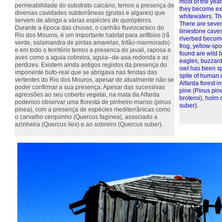
most of the year
permeabilidade do substrato calcário, temos a presença de
they become exu
diversas cavidades subterrâneas (grutas e algares) que
whitewaters. The
servem de abrigo a várias espécies de quirópteros.
There are sever
Durante a época das chuvas, o canhão fluviocarsico do
limestone caves
Rio dos Mouros, é um importante habitat para anfíbios (rã
riverbed become
verde, salamandra de pintas amarelas, tritão-marmorado)
frog, yellow-sp
e em todo o território temos a presenca do javali, raposa e
found are wild 
aves como a aguia cobreira, aguia--de-asa-redonda e as
eagles, buzzard
perdizes. Existem ainda antigos registos da presença do
owl has been sp
imponente bufo-real que se abrigava nas fendas das
spite of human i
vertentes do Rio dos Mouros, apesar de atualmente não se
Alfarda forest 
poder confirmar a sua presença. Apesar das sucessivas
pine (Pinus pin
agressões ao seu coberto vegetai, na mata da Alfarda
broteroi), holm
podemos observar uma floresta de pinheiro-manso (pinus
suber).
pinea), com a presença de espécies mediterrânicas como
o carvalho cerquinho (Quercus faginea), associado a
azinheira (Quercus ilex) e ao sobreiro (Quercus suber).