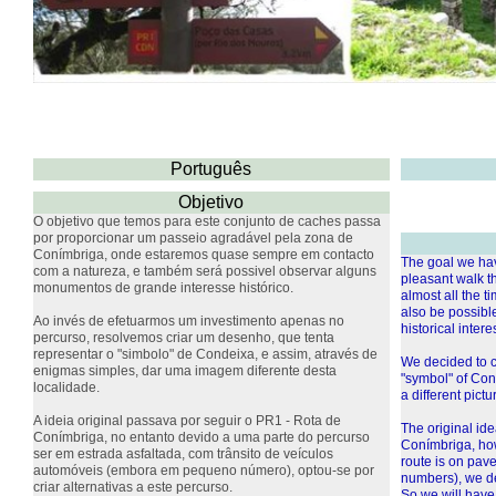
Português
Objetivo
O objetivo que temos para este conjunto de caches passa
por proporcionar um passeio agradável pela zona de
Conímbriga, onde estaremos quase sempre em contacto
The goal we hav
com a natureza, e também será possivel observar alguns
pleasant walk t
monumentos de grande interesse histórico.
almost all the ti
also be possib
Ao invés de efetuarmos um investimento apenas no
historical interes
percurso, resolvemos criar um desenho, que tenta
representar o "simbolo" de Condeixa, e assim, através de
We decided to cr
enigmas simples, dar uma imagem diferente desta
"symbol" of Con
localidade.
a different pictu
A ideia original passava por seguir o PR1 - Rota de
The original id
Conímbriga, no entanto devido a uma parte do percurso
Conímbriga, howe
ser em estrada asfaltada, com trânsito de veículos
route is on paved
automóveis (embora em pequeno número), optou-se por
numbers), we dec
criar alternativas a este percurso.
So we will have 