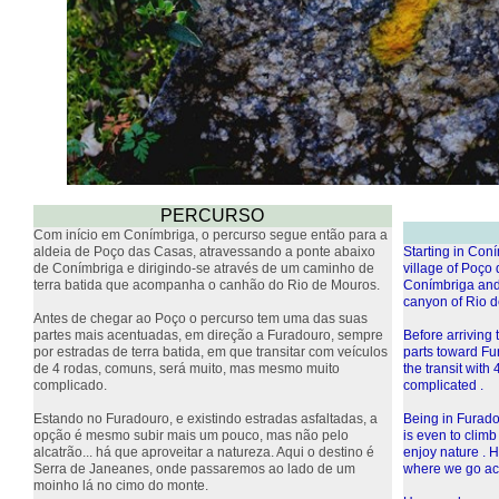
PERCURSO
Com início em Conímbriga, o percurso segue então para a
aldeia de Poço das Casas, atravessando a ponte abaixo
Starting in Coní
de Conímbriga e dirigindo-se através de um caminho de
village of Poço
terra batida que acompanha o canhão do Rio de Mouros.
Conímbriga and d
canyon of Rio d
Antes de chegar ao Poço o percurso tem uma das suas
partes mais acentuadas, em direção a Furadouro, sempre
Before arriving 
por estradas de terra batida, em que transitar com veículos
parts toward Fu
de 4 rodas, comuns, será muito, mas mesmo muito
the transit with 
complicado.
complicated .
Estando no Furadouro, e existindo estradas asfaltadas, a
Being in Furado
opção é mesmo subir mais um pouco, mas não pelo
is even to climb 
alcatrão... há que aproveitar a natureza. Aqui o destino é
enjoy nature . H
Serra de Janeanes, onde passaremos ao lado de um
where we go acr
moinho lá no cimo do monte.