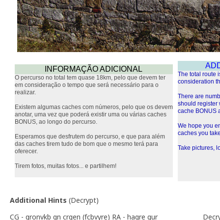
ADD
INFORMAÇÃO ADICIONAL
The total route
O percurso no total tem quase 18km, pelo que devem ter
consideration the
em consideração o tempo que será necessário para o
realizar.
There are numbe
should register
Existem algumas caches com números, pelo que os devem
cache BONUS al
anotar, uma vez que poderá existir uma ou várias caches
BONUS, ao longo do percurso.
We hope you enj
caches you take a
Esperamos que desfrutem do percurso, e que para além
das caches tirem tudo de bom que o mesmo terá para
Take pictures, lo
oferecer.
Tirem fotos, muitas fotos... e partilhem!
Additional Hints
(
Decrypt
)
CG - qronvkb qn crqen (fcbvyre) RA - haqre gur
Decr