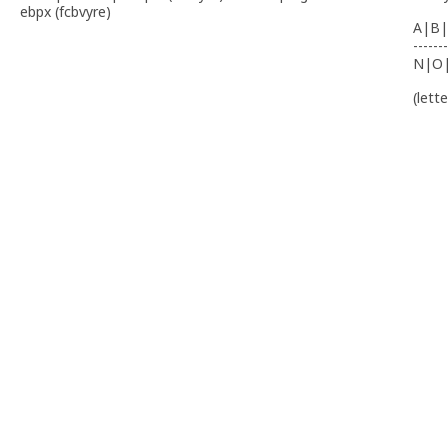
ebpx (fcbvyre)
A|B|
-------
N|O
(lett