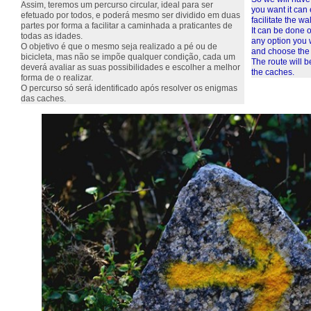
Assim, teremos um percurso circular, ideal para ser
you want it can 
efetuado por todos, e poderá mesmo ser dividido em duas
facilitate the wa
partes por forma a facilitar a caminhada a praticantes de
It can be done o
todas as idades.
any option you w
O objetivo é que o mesmo seja realizado a pé ou de
and choose the 
bicicleta, mas não se impõe qualquer condição, cada um
The route will b
deverá avaliar as suas possibilidades e escolher a melhor
the caches.
forma de o realizar.
O percurso só será identificado após resolver os enigmas
das caches.