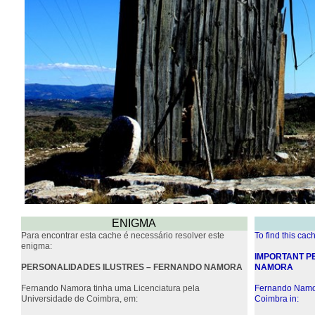
ENIGMA
Para encontrar esta cache é necessário resolver este
To find this cac
enigma:
IMPORTANT P
PERSONALIDADES ILUSTRES – FERNANDO NAMORA
NAMORA
Fernando Namora tinha uma Licenciatura pela
Fernando Namor
Universidade de Coimbra, em:
Coimbra in: