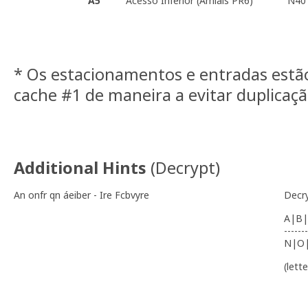
A5
Acesso Inferior (Amiais PR6)
N40 
* Os estacionamentos e entradas estã
cache #1 de maneira a evitar duplicaç
Additional Hints
(
Decrypt
)
An onfr qn áeiber - Ire Fcbvyre
Decr
A|B|
-------
N|O
(lett