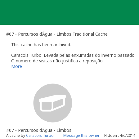
Skip
to
content
#07 - Percursos d’Água - Limbos Traditional Cache
This cache has been archived.
Caracois Turbo: Levada pelas enxurradas do inverno passado.
O numero de visitas não justifica a reposição.
More
#07 - Percursos d’Água - Limbos
A cache by
Caracois Turbo
Message this owner
Hidden : 4/6/2014