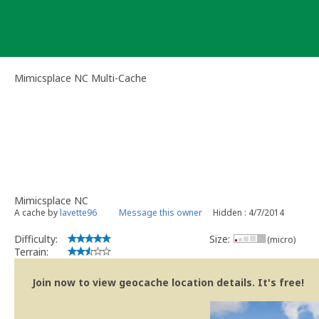
Skip
to
content
Mimicsplace NC Multi-Cache
Mimicsplace NC
A cache by
lavette96
Message this owner
Hidden : 4/7/2014
Difficulty:
Size:
(micro)
Terrain:
Join now to view geocache location details. It's free!