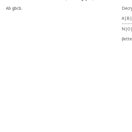
Ab gbcb.
Decr
A|B|
-------
N|O
(lett