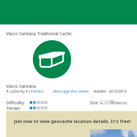
Skip
to
content
Vasco Santana Traditional Cache
Vasco Santana
A cache by
A J Pombo
Message this owner
Hidden : 4/13/2014
Difficulty:
Size:
(micro)
Terrain:
Join now to view geocache location details. It's free!