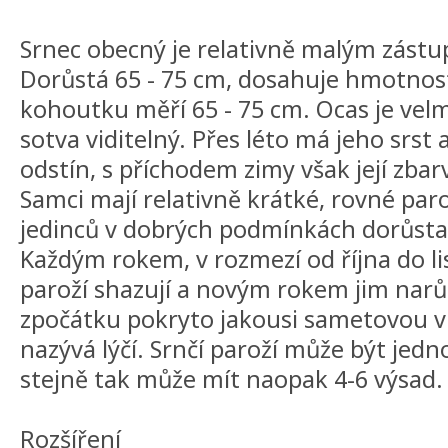
Srnec obecný je relativně malým zástu
Dorůstá 65 - 75 cm, dosahuje hmotnosti
kohoutku měří 65 - 75 cm. Ocas je velm
sotva viditelný. Přes léto má jeho srst
odstín, s příchodem zimy však její zba
Samci mají relativně krátké, rovné pa
jedinců v dobrých podmínkách dorůstat
Každým rokem, v rozmezí od října do l
paroží shazují a novým rokem jim narůs
zpočátku pokryto jakousi sametovou vr
nazývá lýčí. Srnčí paroží může být jedn
stejně tak může mít naopak 4-6 výsad.
Rozšíření