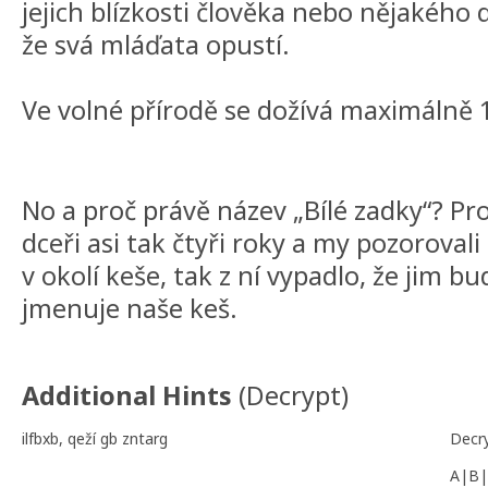
jejich blízkosti člověka nebo nějakého d
že svá mláďata opustí.
Ve volné přírodě se dožívá maximálně 1
No a proč právě název „Bílé zadky“? Pro
dceři asi tak čtyři roky a my pozorovali
v okolí keše, tak z ní vypadlo, že jim bu
jmenuje naše keš.
Additional Hints
(
Decrypt
)
ilfbxb, qeží gb zntarg
Decr
A|B|