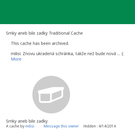
Skip
to
content
Srnky aneb bile zadky Traditional Cache
This cache has been archived.
milisi: Znovu ukradená schránka, takže než bude nová ... :(
More
Srnky aneb bile zadky
A cache by
milisi
Message this owner
Hidden : 4/14/2014