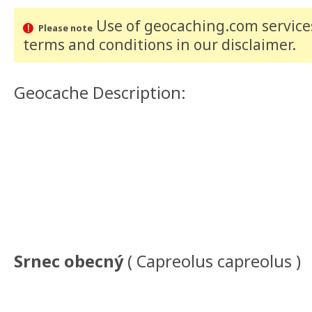
Use of geocaching.com services
Please note
terms and conditions
in our disclaimer
.
Geocache Description:
Srnec obecný
( Capreolus capreolus )