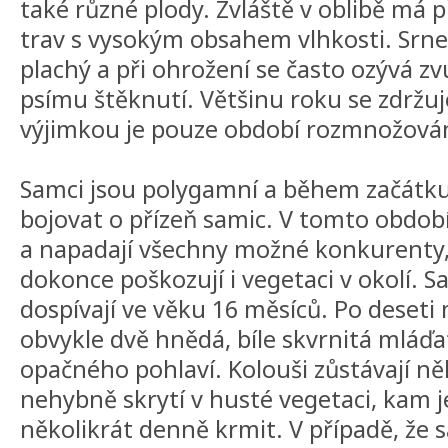
také různé plody. Zvláště v oblibě má
trav s vysokým obsahem vlhkosti. Srnec
plachý a při ohrožení se často ozývá
psímu štěknutí. Většinu roku se zdržu
výjimkou je pouze období rozmnožován
Samci jsou polygamní a během začátku 
bojovat o přízeň samic. V tomto období
a napadají všechny možné konkurenty
dokonce poškozují i vegetaci v okolí. 
dospívají ve věku 16 měsíců. Po deseti 
obvykle dvě hnědá, bíle skvrnitá mláďa
opačného pohlaví. Kolouši zůstávají ně
nehybně skrytí v husté vegetaci, kam 
několikrát denně krmit. V případě, že s