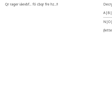
Qr rager iáevbf... fó cbqr fre hz...!!
Decr
A|B|
-------
N|O
(lett