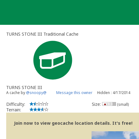
Skip
to
content
TURNS STONE III Traditional Cache
TURNS STONE III
A cache by
@snoopy@
Message this owner
Hidden : 4/17/2014
Difficulty:
Size:
(small)
Terrain:
Join now to view geocache location details. It's free!