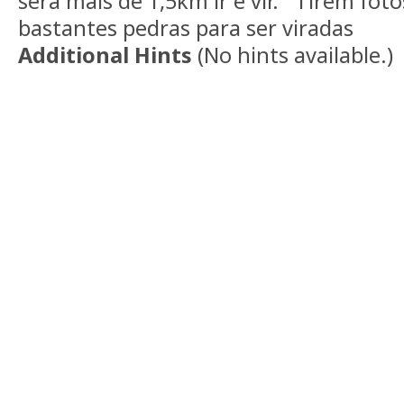
sera mais de 1,5km ir e vir. Tirem fot
bastantes pedras para ser virada
Additional Hints
(
No hints available.
)