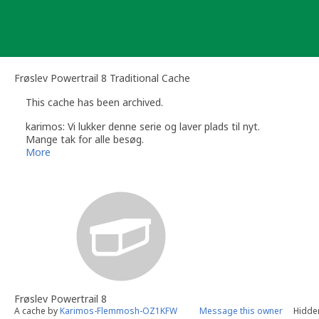
Skip
to
content
Frøslev Powertrail 8 Traditional Cache
This cache has been archived.
karimos: Vi lukker denne serie og laver plads til nyt.
Mange tak for alle besøg.
More
Frøslev Powertrail 8
A cache by
Karimos-Flemmosh-OZ1KFW
Message this owner
Hidden