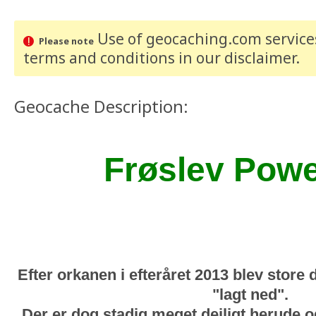
Use of geocaching.com services
Please note
terms and conditions
in our disclaimer
.
Geocache Description:
Frøslev Power
Efter orkanen i efteråret 2013 blev store 
"lagt ned".
Der er dog stadig meget dejligt herude 