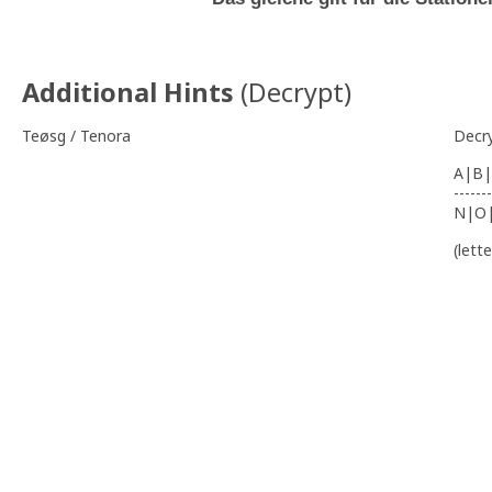
Additional Hints
(
Decrypt
)
Teøsg / Tenora
Decr
A|B|
-------
N|O
(lett