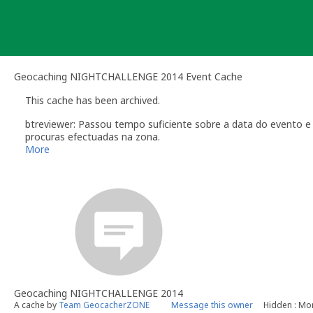
Skip
to
content
Geocaching NIGHTCHALLENGE 2014 Event Cache
This cache has been archived.
btreviewer: Passou tempo suficiente sobre a data do evento e
procuras efectuadas na zona.
Recordamos que os eventos devem ser arquivados pelos organ
More
efectuados.
Obrigado a todos os que estiveram presentes e que colaborar
[b] btreviewer [/b]
Geocaching.com Volunteer Cache Reviewer
[url=http://support.groundspeak.com/index.php?pg=kb.page&id=77]
Geocaching NIGHTCHALLENGE 2014
A cache by
Team GeocacherZONE
Message this owner
Hidden : Mon