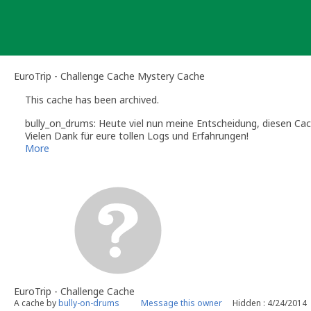
Skip
to
content
EuroTrip - Challenge Cache Mystery Cache
This cache has been archived.
bully_on_drums: Heute viel nun meine Entscheidung, diesen Cac
Vielen Dank für eure tollen Logs und Erfahrungen!
More
EuroTrip - Challenge Cache
A cache by
bully-on-drums
Message this owner
Hidden : 4/24/2014