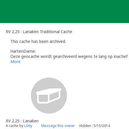
Skip
to
content
RV 2.25 : Lanaken Traditional Cache
This cache has been archived.
HartenDame:
Deze geocache wordt gearchiveerd wegens te lang op inactief 
Geocaches die door een reviewer gearchiveerd werden nadat je
More
RV 2.25 : Lanaken
A cache by
Lotty
Message this owner
Hidden : 5/15/2014