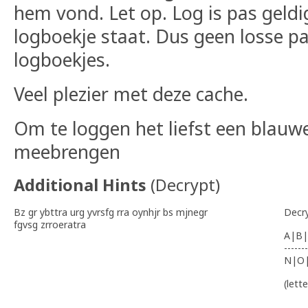
hem vond. Let op. Log is pas geldig
logboekje staat. Dus geen losse pa
logboekjes.
Veel plezier met deze cache.
Om te loggen het liefst een blauwe
meebrengen
Additional Hints
(
Decrypt
)
Bz gr ybttra urg yvrsfg rra oynhjr bs mjnegr
Decr
fgvsg zrroeratra
A|B|
-------
N|O
(lett