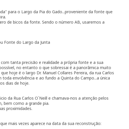
ada" para o Largo da Pia do Gado...proveniente da fonte que
ira.
ero de bicos da fonte. Sendo o número AB, usaremos a
 ou Fonte do Largo da Junta
om tanta precisão e realidade a própria fonte e a sua
 possível, no entanto o que sobressai é a panorâmica muito
ue hoje é o largo Dr. Manuel Collares Pereira, da rua Carlos
m toda envolvência e ao fundo a Quinta do Campo...a única
s dias de hoje.
nicio da Rua Carlos O´Neill e chamava-nos a atenção pelos
m, bem como a grande pia.
uas proximidades.
que mais vezes aparece na data da sua reconstrução: