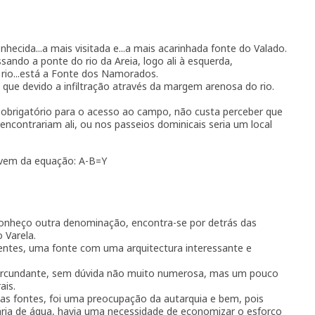
hecida...a mais visitada e...a mais acarinhada fonte do Valado.
ando a ponte do rio da Areia, logo ali à esquerda,
rio...está a Fonte dos Namorados.
 que devido a infiltração através da margem arenosa do rio.
obrigatório para o acesso ao campo, não custa perceber que
ncontrariam ali, ou nos passeios dominicais seria um local
 vem da equação: A-B=Y
conheço outra denominação, encontra-se por detrás das
 Varela.
entes, uma fonte com uma arquitectura interessante e
ircundante, sem dúvida não muito numerosa, mas um pouco
ais.
das fontes, foi uma preocupação da autarquia e bem, pois
iária de água, havia uma necessidade de economizar o esforço