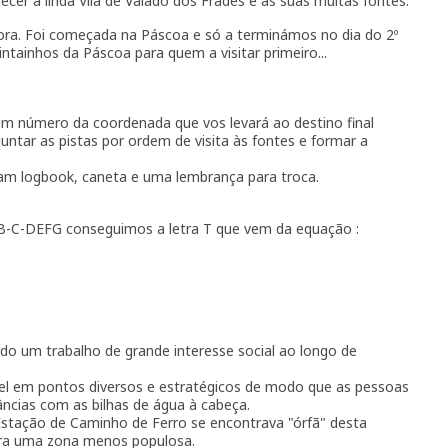
cer a linda Vila de Valado dos Frades e as suas muitas fontes.
ora. Foi começada na Páscoa e só a terminámos no dia do 2º
pintainhos da Páscoa para quem a visitar primeiro...
m número da coordenada que vos levará ao destino final
juntar as pistas por ordem de visita às fontes e formar a
ram logbook, caneta e uma lembrança para troca.
AB-C-DEFG conseguimos a letra T que vem da equação :
do um trabalho de grande interesse social ao longo de
el em pontos diversos e estratégicos de modo que as pessoas
âncias com as bilhas de água à cabeça.
Estação de Caminho de Ferro se encontrava "órfã" desta
ra uma zona menos populosa.