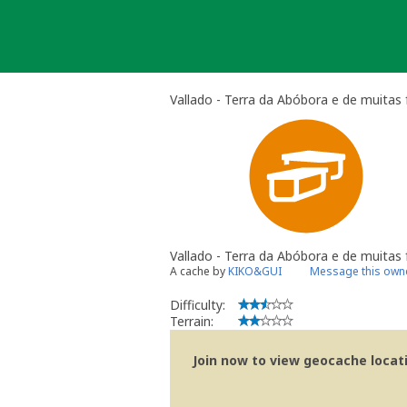
Skip
to
content
Vallado - Terra da Abóbora e de muitas
Vallado - Terra da Abóbora e de muitas
A cache by
KIKO&GUI
Message this own
Difficulty:
Terrain:
Join now to view geocache locatio