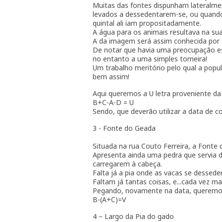
Muitas das fontes dispunham lateralmen
levados a dessedentarem-se, ou quan
quintal ali iam propositadamente.
A água para os animais resultava na sua
A da imagem será assim conhecida por s
De notar que havia uma preocupação est
no entanto a uma simples torneira!
Um trabalho meritório pelo qual a popu
bem assim!
Aqui queremos a U letra proveniente d
B+C-A-D = U
Sendo, que deverão utilizar a data de c
3 - Fonte do Geada
Situada na rua Couto Ferreira, a Fonte 
Apresenta ainda uma pedra que servia d
carregarem à cabeça.
Falta já a pia onde as vacas se dessed
Faltam já tantas coisas, e...cada vez mai
Pegando, novamente na data, queremos 
B-(A+C)=V
4 – Largo da Pia do gado