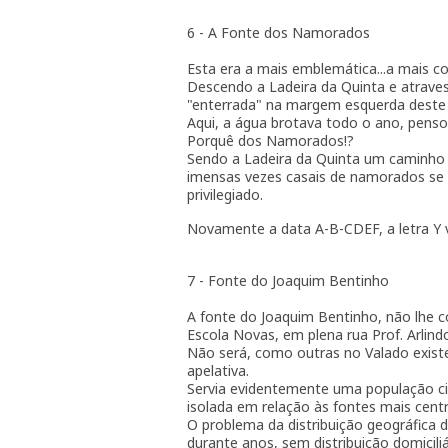
6 - A Fonte dos Namorados
Esta era a mais emblemática...a mais con
Descendo a Ladeira da Quinta e atravess
"enterrada" na margem esquerda deste 
Aqui, a água brotava todo o ano, penso
Porquê dos Namorados!?
Sendo a Ladeira da Quinta um caminho 
imensas vezes casais de namorados se e
privilegiado.
Novamente a data A-B-CDEF, a letra Y
7 - Fonte do Joaquim Bentinho
A fonte do Joaquim Bentinho, não lhe 
Escola Novas, em plena rua Prof. Arlindo
Não será, como outras no Valado exist
apelativa.
Servia evidentemente uma população c
isolada em relação às fontes mais centr
O problema da distribuição geográfica 
durante anos, sem distribuição domicil