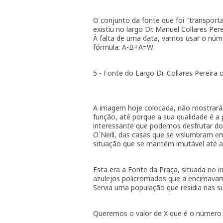
O conjunto da fonte que foi "transport
existiu no largo Dr. Manuel Collares Pere
À falta de uma data, vamos usar o núm
fórmula: A-B+A=W
5 - Fonte do Largo Dr. Collares Pereira
A imagem hoje colocada, não mostrará c
função, até porque a sua qualidade é a
interessante que podemos desfrutar do q
O´Neill, das casas que se vislumbram e
situação que se mantém imutável até ao
Esta era a Fonte da Praça, situada no i
azulejos policromados que a encimava
Servia uma população que residia nas s
Queremos o valor de X que é o número 