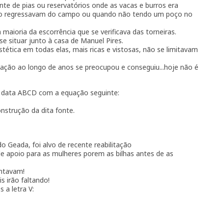
te de pias ou reservatórios onde as vacas e burros era
do regressavam do campo ou quando não tendo um poço no
 maioria da escorrência que se verificava das torneiras.
e situar junto à casa de Manuel Pires.
ética em todas elas, mais ricas e vistosas, não se limitavam
lação ao longo de anos se preocupou e conseguiu...hoje não é
a data ABCD com a equação seguinte:
onstrução da dita fonte.
do Geada, foi alvo de recente reabilitação
e apoio para as mulheres porem as bilhas antes de as
entavam!
s irão faltando!
a letra V: