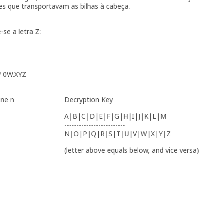
res que transportavam as bilhas à cabeça.
-se a letra Z:
º 0W.XYZ
ene n
Decryption Key
A|B|C|D|E|F|G|H|I|J|K|L|M
-------------------------
N|O|P|Q|R|S|T|U|V|W|X|Y|Z
(letter above equals below, and vice versa)