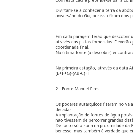
Com esta cache pretende-se dar a conhe
Divirtam-se a conhecer a terra da abób
aniversário do Gui, por isso ficam dois 
Em cada paragem terão que descobrir u
através das pistas fornecidas. Deverão 
coordenada final.
Na última fonte (a descobrir) encontra
Na primeira estação, através da data 
(E+F+G)-(AB-C)=T
2 - Fonte Manuel Pires
Os poderes autárquicos fizeram no Vala
décadas:
A implantação de fontes de água potáv
não tivessem de percorrer grandes dist
De facto só a zona na proximidade da 
benesse, mas também é verdade que e