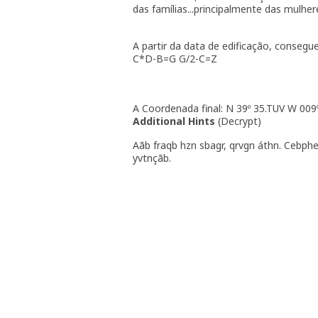
das famílias...principalmente das mulhe
A partir da data de edificação, consegue
C*D-B=G G/2-C=Z
A Coordenada final: N 39º 35.TUV W 009
Additional Hints
(
Decrypt
)
Aãb fraqb hzn sbagr, qrvgn áthn. Cebph
yvtnçãb.