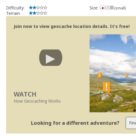
implicações que as guidelines actuais indicam.
Difficulty:
Size:
(small)
Se no local existe algum container, por favor recolha-o a fim de 
Terrain:
Obrigado
[b] btreviewer [/b]
Join now to view geocache location details. It's free!
Geocaching.com Volunteer Cache Reviewer
[url=http://support.groundspeak.com/index.php?pg=kb.page&id=77]
WATCH
How Geocaching Works
Looking for a different adventure?