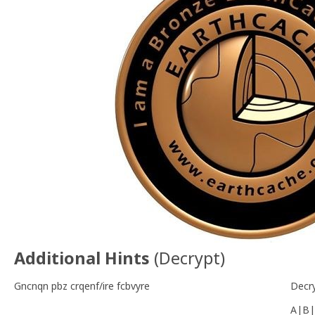
Additional Hints
(
Decrypt
)
Gncnqn pbz crqenf/ire fcbvyre
Decr
A|B|