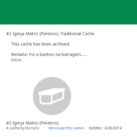
Skip
to
content
#2 Igreja Matriz (Pereiros) Traditional Cache
This cache has been archived.
Berlaita: Foi a banhos na barragem.......
More
#2 Igreja Matriz (Pereiros)
A cache by
Berlaita
Message this owner
Hidden : 4/28/2014