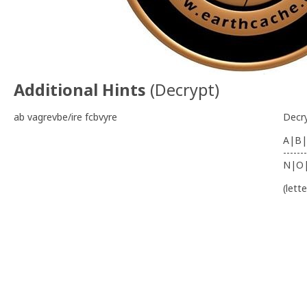
Additional Hints
(
Decrypt
)
ab vagrevbe/ire fcbvyre
Decr
A|B|
-------
N|O
(lett