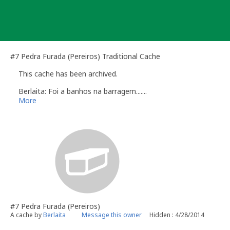
Skip
to
content
#7 Pedra Furada (Pereiros) Traditional Cache
This cache has been archived.
Berlaita: Foi a banhos na barragem.......
More
#7 Pedra Furada (Pereiros)
A cache by
Berlaita
Message this owner
Hidden : 4/28/2014