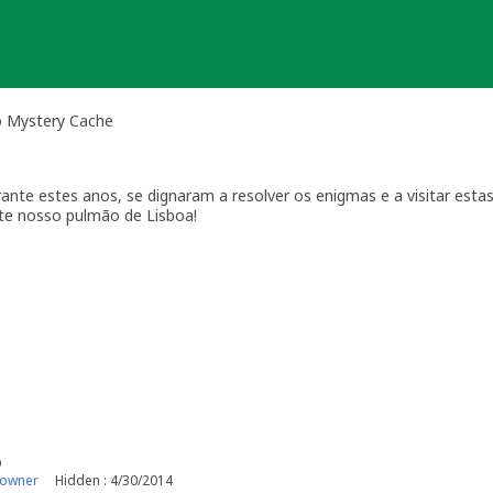
o Mystery Cache
rante estes anos, se dignaram a resolver os enigmas e a visitar est
ste nosso pulmão de Lisboa!
perde, tudo se transforma"
- Lavoisier
o
 owner
Hidden : 4/30/2014