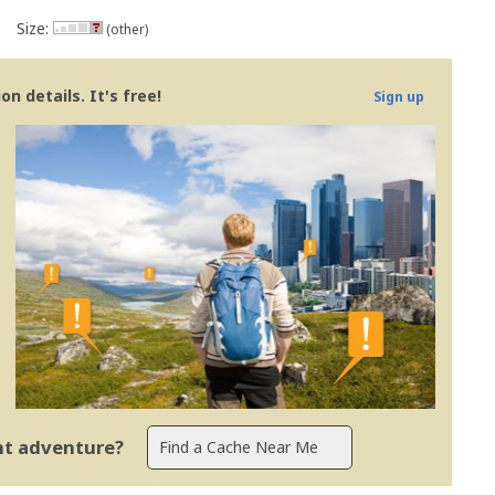
Size:
(other)
n details. It's free!
Sign up
ent adventure?