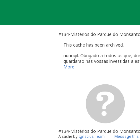
Skip
to
content
#134-Mistérios do Parque do Monsant
This cache has been archived.
nunogil: Obrigado a todos os que, du
guardarão nas vossas investidas a e
"Na Natureza nada se cria, nada se 
More
#134-Mistérios do Parque do Monsant
A cache by
Ignacius Team
Message this