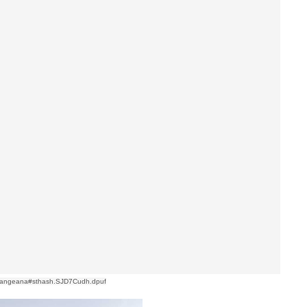
soulangeana#sthash.SJD7Cudh.dpuf