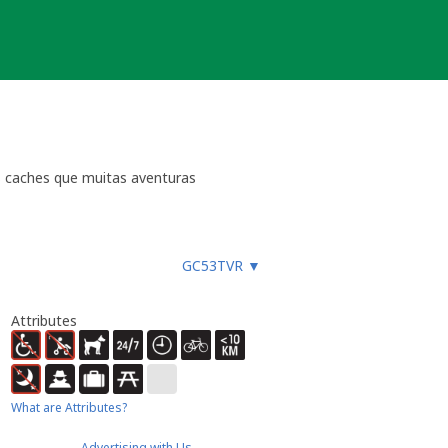
as caches que muitas aventuras
GC53TVR
▼
Attributes
What are Attributes?
Advertising with Us