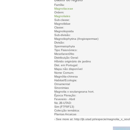
Família:
Magnoliaceae
Ordem:
Magnoliales
Sub-classe:
Magnoliidae
Classe:
Magnoliopsida
Sub-divisão:
Magnoliophytina (Angiospermae)
Divisão:
Spermatophyta
Tipo Fisionómico:
Mesofanerófito
Distribuição Geral:
Híbrido originário de jardins
Dist. em Portugal:
Mapa não disponível
Nome Comum:
Magnólia-chinesa
Habitat/Ecologia:
Ornamental
Sinonimias
Magnolia x soulangeana hort.
Época Floração:
Fevereiro - Abril
No JB-UTAD:
Sim (F7F8F13)
Colecção temática:
Plantas Arcaicas
- See more at: http://jb.utad.pt/especie/magnolia_x_