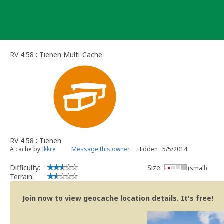
Skip
to
content
RV 4.58 : Tienen Multi-Cache
RV 4.58 : Tienen
A cache by
Ikkre
Message this owner
Hidden : 5/5/2014
Difficulty:
Size:
(small)
Terrain:
Join now to view geocache location details. It's free!