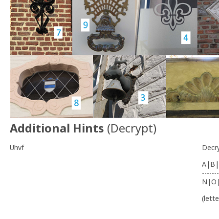
Additional Hints
(
Decrypt
)
Uhvf
Decr
A|B|
-------
N|O
(lett