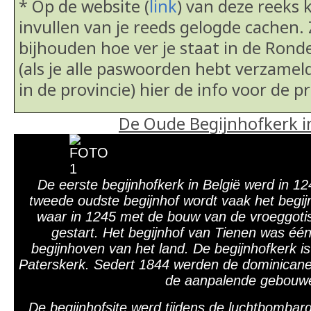
* Op de website (
link
) van deze reeks
invullen van je reeds gelogde cachen. 
bijhouden hoe ver je staat in de Ronde
(als je alle paswoorden hebt verzamel
in de provincie) hier de info voor de 
De Oude Begijnhofkerk i
De eerste begijnhofkerk in België werd in 1
tweede oudste begijnhof wordt vaak het begij
waar in 1245 met de bouw van de vroeggoti
gestart.
Het begijnhof van Tienen was één 
begijnhoven van het land. De begijnhofkerk i
Paterskerk. Sedert 1844 werden de dominicane
de aanpalende gebouw
De begijnhofsite werd tijdens de luchtbombar