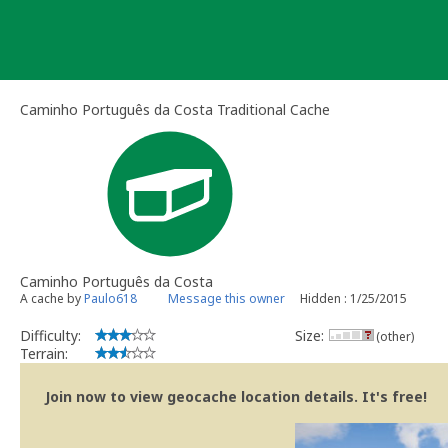
Skip
to
content
Caminho Português da Costa Traditional Cache
Caminho Português da Costa
A cache by
Paulo618
Message this owner
Hidden : 1/25/2015
Difficulty:
Size:
(other)
Terrain:
Join now to view geocache location details. It's free!