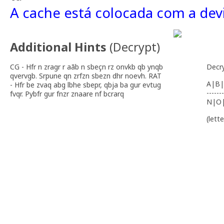
A cache está colocada com a dev
Additional Hints
(
Decrypt
)
CG - Hfr n zragr r aãb n sbeçn rz onvkb qb ynqb
Decr
qvervgb. Srpune qn zrfzn sbezn dhr noevh. RAT
A|B|
- Hfr be zvaq abg lbhe sbepr, qbja ba gur evtug
-------
fvqr. Pybfr gur fnzr znaare nf bcrarq
N|O
(lett