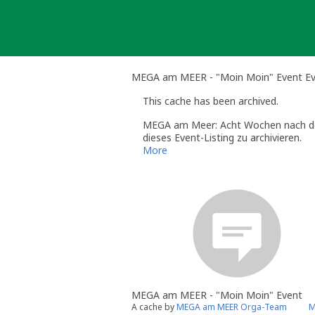
Skip
to
content
MEGA am MEER - "Moin Moin" Event Ev
This cache has been archived.
MEGA am Meer: Acht Wochen nach de
dieses Event-Listing zu archivieren.
Wir danken allen fürs Mitmachen, t
More
Wochenende eingeläutet hat.
Sollte noch irgendetwas sein, könnt
Viele Grüße aus Bremerhaven,
euer MEGA am MEER Orga-Team
MEGA am MEER - "Moin Moin" Event
A cache by
MEGA am MEER Orga-Team
M