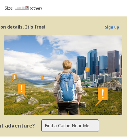
Size:
(other)
n details. It's free!
Sign up
ent adventure?