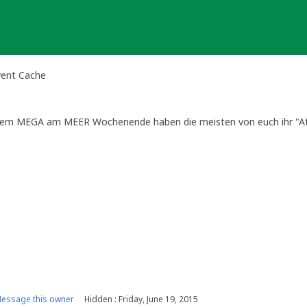
ent Cache
m MEGA am MEER Wochenende haben die meisten von euch ihr "Atte
rotz durchwachsenem Wetter und immensem Andrang war es ein schö
 ihr uns weiterhin über unseren geocaching.com Account oder unter 
essage this owner
Hidden : Friday, June 19, 2015