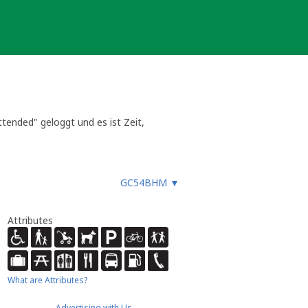
nded" geloggt und es ist Zeit,
nes Event, das das MEGA-
info@mega-am-meer.de erreichen.
GC54BHM
▼
Attributes
What are Attributes?
Advertising with Us