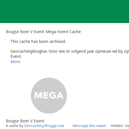
Skip
to
content
Brugse Beer V Event Mega-Event Cache
This cache has been archived.
GeocachingBrughia: Voor wie er volgend jaar opnieuw wil bij zi
Event.
Hou zeker ook onze website www.geocachingbrugge.be in de g
More
For those who want to participate next year: Save Sunday, 10th
Event.
Be sure to watch our website www.geocachingbrugge.be for m
Brugse Beer V Event
A cache by
Geocaching Brugge vzw
Message this owner
Hidden : Su