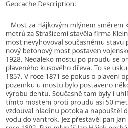
Geocache Description:
Most za Hájkovým mlýnem směrem k 
metrů za Strašicemi stavěla firma Kle
most nevyhovoval současnému stavu p
nový betonový most postaven vojensk
1928. Nedaleko mostu po proudu se pr
plaveného kusového dřeva. To se uskut
1857. V roce 1871 se pokus o plavení o
pozemku u mostu bylo postaveno několi
výrobu dehtu. Současně tam byly i uhlí
tímto mostem proti proudu asi 50 metrů
vzdouval hladinu potoka a napouště
vodu do vantrok. Jez přestavěl pan Jan
roce 1892. Pan mlynář Jan Hájek pochá