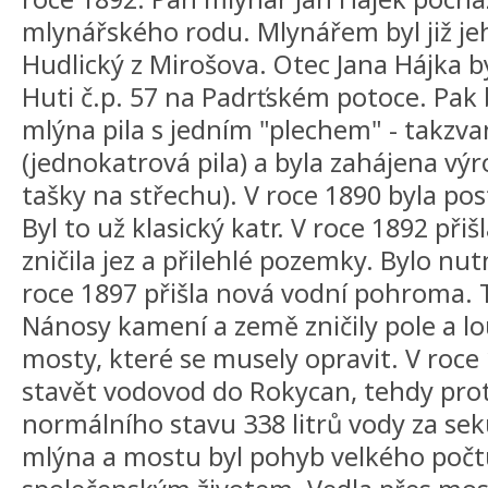
mlynářského rodu. Mlynářem byl již j
Hudlický z Mirošova. Otec Jana Hájka 
Huti č.p. 57 na Padrťském potoce. Pak 
mlýna pila s jedním "plechem" - takzv
(jednokatrová pila) a byla zahájena vý
tašky na střechu). V roce 1890 byla po
Byl to už klasický katr. V roce 1892 přiš
zničila jez a přilehlé pozemky. Bylo nut
roce 1897 přišla nová vodní pohroma. Ta
Nánosy kamení a země zničily pole a lo
mosty, které se musely opravit. V roce
stavět vodovod do Rokycan, tehdy pr
normálního stavu 338 litrů vody za se
mlýna a mostu byl pohyb velkého počtu li