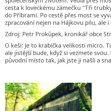
společenským životem. Vedla přes mo
cesta k loveckému zámečku "Tři trubky
do Příbrami. Po cestě přes most se vyv
zpracování nejen na Hájkovu pilu, ale i
Zdroj: Petr Prokůpek, kronikář obce Str
O keši: Je to krabička velikosti micro. 
ale jistější bude, když si vezmete svou. 
původní místo tak, jak jste ji našli a sn