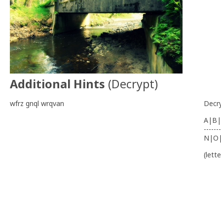
Additional Hints
(
Decrypt
)
wfrz gnql wrqvan
Decr
A|B|
-------
N|O
(lett