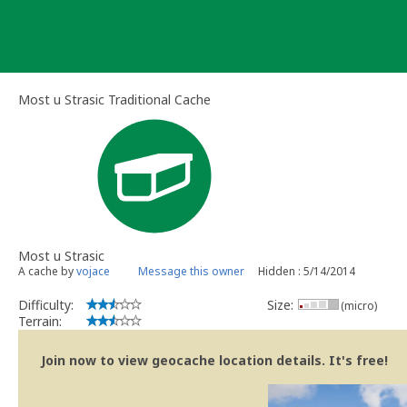
Skip
to
content
Most u Strasic Traditional Cache
Most u Strasic
A cache by
vojace
Message this owner
Hidden : 5/14/2014
Difficulty:
Size:
(micro)
Terrain:
Join now to view geocache location details. It's free!