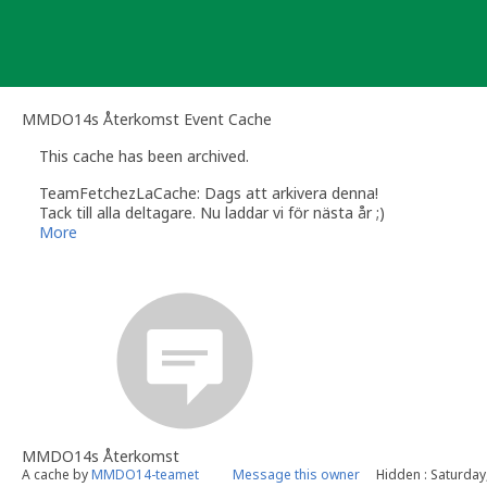
Skip
to
content
MMDO14s Återkomst Event Cache
This cache has been archived.
TeamFetchezLaCache: Dags att arkivera denna!
Tack till alla deltagare. Nu laddar vi för nästa år ;)
More
MMDO14s Återkomst
A cache by
MMDO14-teamet
Message this owner
Hidden : Saturday