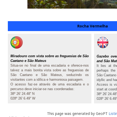
Rocha Vermelha
Miradouro com vista sobre as freguesias de São
Gazebo over
Caetano e São Mateus
and São Ma
Situa-se no final de uma escadaria e oferece-nos
It lies at t
talvez a mais bonita vista sobre as freguesias de
perhaps the 
São Caetano e São Mateus, seduzindo os
São Caetano a
visitantes com a idílica e harmoniosa paisagem.
idyllic and h
O acesso faz-se através de uma escadaria e o
Access is vi
percurso deve iniciar-se nas coordenadas:
start at coor
38º 26' 24.48'' N
38º 26' 24.48
028º 26' 6.49'' W
028º 26' 6.49
This page was generated by GeoPT
List