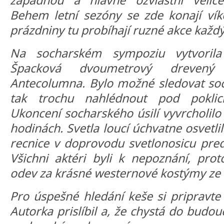
zapadnou a hlavne ozvláštní velice
Behem letní sezóny se zde konají vík
prázdniny tu probíhají ruzné akce každ
Na socharském sympoziu vytvorila
Špacková dvoumetrový drevený
Antecolumna. Bylo možné sledovat soch
tak trochu nahlédnout pod pokli
Ukoncení socharského úsilí vyvrcholilo
hodinách. Svetla loucí úchvatne osvetlil
recnice v doprovodu svetlonosicu preds
Všichni aktéri byli k nepoznání, prot
odev za krásné westernové kostýmy ze z
Pro úspešné hledání keše si pripravt
Autorka prislíbil a, že chystá do budo