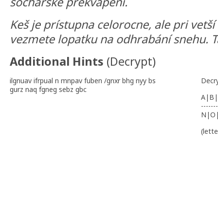
socharské prekvapení.
Keš je prístupna celorocne, ale pri vetš
vezmete lopatku na odhrabání snehu. T
Additional Hints
(
Decrypt
)
ilgnuav ifrpual n mnpav fuben /gnxr bhg nyy bs
Decr
gurz naq fgneg sebz gbc
A|B|
-------
N|O
(lett