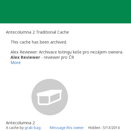
Skip
to
content
Antecolumna 2 Traditional Cache
This cache has been archived.
Alex Reviewer: Archivace listingu keše pro nezájem ownera.
Alex Reviewer
- reviewer pro ČR
More
Antecolumna 2
A cache by
grab-bag
Message this owner
Hidden : 5/13/2014