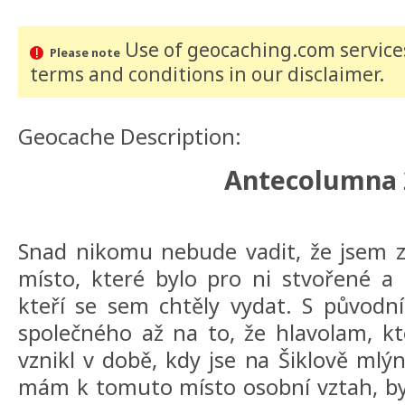
Use of geocaching.com services
Please note
terms and conditions
in our disclaimer
.
Geocache Description:
Antecolumna 
Snad nikomu nebude vadit, že jsem z
místo, které bylo pro ni stvořené a
kteří se sem chtěly vydat. S původ
společného až na to, že hlavolam, kt
vznikl v době, kdy jse na Šiklově mlý
mám k tomuto místo osobní vztah, bylo