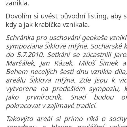
zanikla.
Dovolím si uvést původní listing, aby s
kdy a jak krabička vznikala.
Schránka pro uschování geokeše vznikl
sympoziana Šiklove mlýne. Socharské kl
do 5.7.2010. Setkání se zúcastnili Ja
Maršálek, Jan Rázek, Miloš Šimek a
Behem necelých šesti dnu vznikla díla
areálu Šiklova mlýna. Zde jsou k vide
vytvorena na predešlém sympoziu, k
jako prvnírocník. Snad budou or
pokracovat v zajímavé tradici.
Takovýto areál si prímo ríká o soch