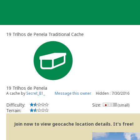
Skip
to
content
19 Trilhos de Penela Traditional Cache
19 Trilhos de Penela
A cache by
Secret_81_
Message this owner
Hidden : 7/30/2016
Difficulty:
Size:
(small)
Terrain:
Join now to view geocache location details. It's free!