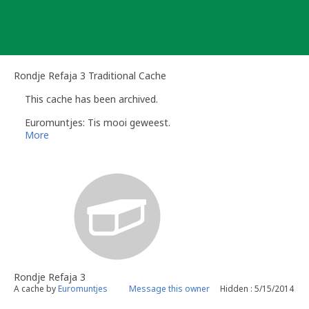
Skip
to
content
Rondje Refaja 3 Traditional Cache
This cache has been archived.
Euromuntjes: Tis mooi geweest.
More
Rondje Refaja 3
A cache by
Euromuntjes
Message this owner
Hidden : 5/15/2014