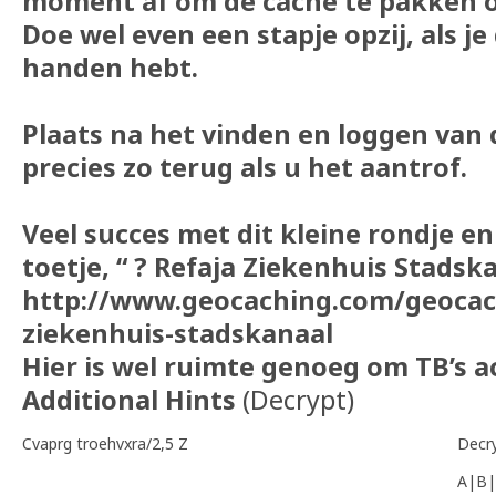
moment af om de cache te pakken of
Doe wel even een stapje opzij, als je
handen hebt.
Plaats na het vinden en loggen van 
precies zo terug als u het aantrof.
Veel succes met dit kleine rondje e
toetje, “ ? Refaja Ziekenhuis Stadska
http://www.geocaching.com/geocac
ziekenhuis-stadskanaal
Hier is wel ruimte genoeg om TB’s ac
Additional Hints
(
Decrypt
)
Cvaprg troehvxra/2,5 Z
Decr
A|B|