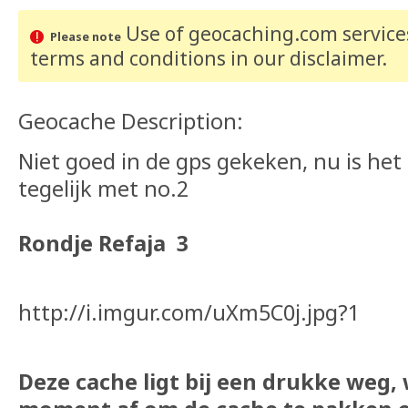
Use of geocaching.com services
Please note
terms and conditions
in our disclaimer
.
Geocache Description:
Niet goed in de gps gekeken, nu is he
tegelijk met no.2
Rondje Refaja 3
http://i.imgur.com/uXm5C0j.jpg?1
Deze cache ligt bij een drukke weg,