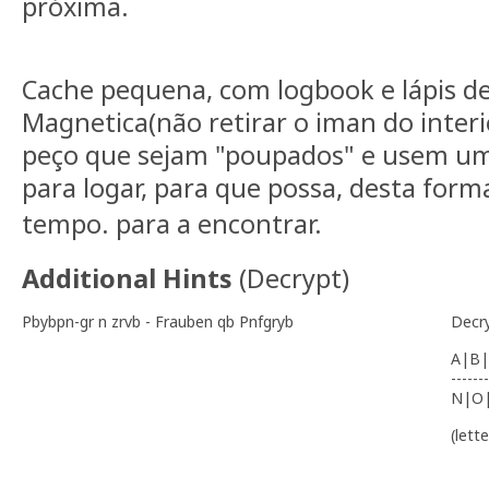
próxima.
Cache pequena, com logbook e lápis de 
Magnetica(não retirar o iman do interior
peço que sejam "poupados" e usem u
para logar, para que possa, desta for
tempo.
para a encontrar.
Additional Hints
(
Decrypt
)
Pbybpn-gr n zrvb - Frauben qb Pnfgryb
Decr
A|B|
-------
N|O
(lett