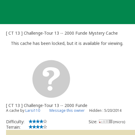
Skip
to
content
[ CT 13 ] Challenge-Tour 13 -- 2000 Funde Mystery Cache
This cache has been locked, but it is available for viewing.
[ CT 13 ] Challenge-Tour 13 -- 2000 Funde
A cache by
Larsi110
Message this owner
Hidden : 5/20/2014
Difficulty:
Size:
(micro)
Terrain: