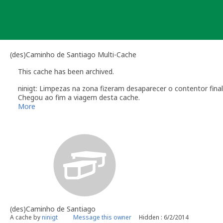
Skip
to
content
(des)Caminho de Santiago Multi-Cache
This cache has been archived.
ninigt: Limpezas na zona fizeram desaparecer o contentor final
Chegou ao fim a viagem desta cache.
Obrigado a todos que a visitaram
More
(des)Caminho de Santiago
A cache by
ninigt
Message this owner
Hidden : 6/2/2014