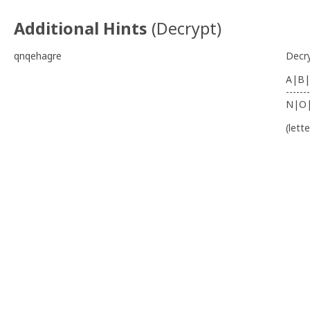
Additional Hints
(
Decrypt
)
qnqehagre
Decr
A|B|
-------
N|O
(lett