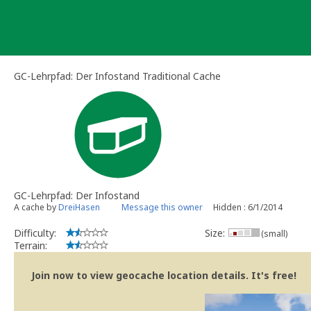
Skip
to
content
GC-Lehrpfad: Der Infostand Traditional Cache
GC-Lehrpfad: Der Infostand
A cache by
DreiHasen
Message this owner
Hidden : 6/1/2014
Difficulty:
Size:
(small)
Terrain:
Join now to view geocache location details. It's free!