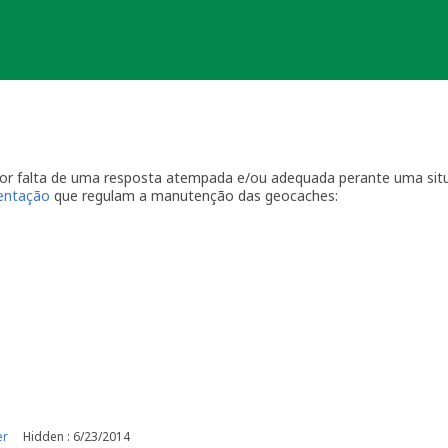
 por falta de uma resposta atempada e/ou adequada perante uma sit
ientação
que regulam a manutenção das geocaches:
por visitas à localização física.
casionais à sua geocache para assegurar que está tudo em ordem p
ma com a geocache (desaparecimento, estrago, humidade/infiltraçõ
ive temporariamente a sua geocache para que os outros saibam q
o o problema. É-lhe concedido um período razoável de tempo -
ger
o da sua geocache. Se a geocache não estiver a receber a manutenç
r um longo período de tempo, poderemos arquivar a página da ge
e por favor recolha-o a fim de evitar que se torne lixo (geolitt
 falta de manutenção a sua geocache não poderá ser desarquivada.
e manutenção.
er
Hidden : 6/23/2014