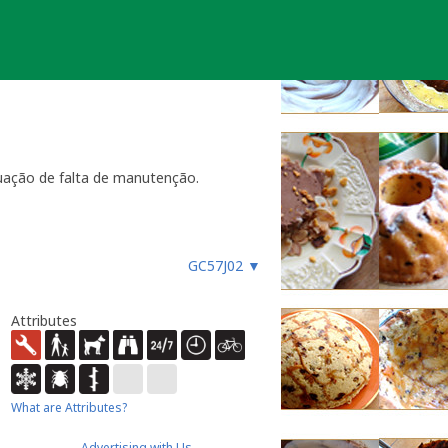
uação de falta de manutenção.
ara funcionar, especialmente
GC57J02
▼
es, etc.), ou faz um registo
ue não devem procurar a
almente até 4 semanas
- dentro
Attributes
ão necessária ou estiver
ocache.
er).
 Caso submeta uma nova será tido em
What are Attributes?
Advertising with Us