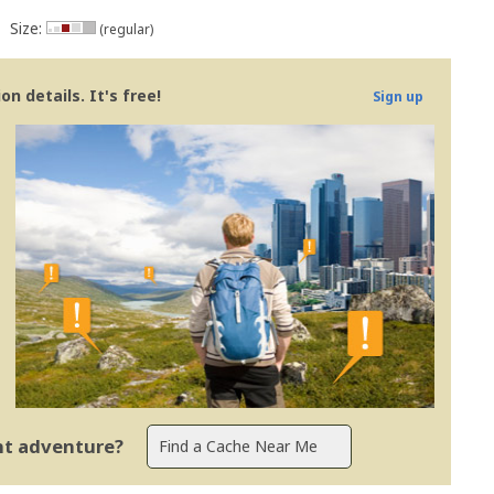
Size:
(regular)
n details. It's free!
Sign up
s - Portugal
ent adventure?