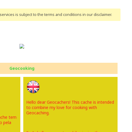
ervices is subject to the terms and conditions
in our disclaimer
.
Geocooking
Hello dear Geocachers! This cache is intended
to combine my love for cooking with
Geocaching.
ache tem
o pela