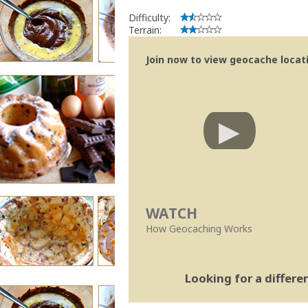
Bitaro
Community Volunteer Reviewer
Difficulty:
Centro de Ajuda
Terrain:
Trabalhar com o Revisor
Revisões mais rápidas
Join now to view geocache locatio
Linhas Orientação
|
Políticas Regionai
WATCH
How Geocaching Works
Looking for a differ