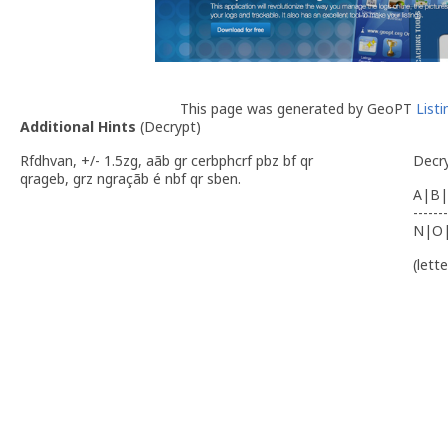
This page was generated by GeoPT
List
Additional Hints
(
Decrypt
)
Rfdhvan, +/- 1.5zg, aãb gr cerbphcrf pbz bf qr
Decr
qrageb, grz ngraçãb é nbf qr sben.
A|B|
-------
N|O
(lett