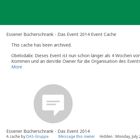
Skip
to
content
Essener Bücherschrank - Das Event 2014 Event Cache
This cache has been archived.
Obelodalix: Dieses Event ist nun schon länger als 4 Wochen vorbe
Kommen und an den/die Owner für die Organisation des Events
natürlich weiterhin geloggt werden.
More
Essener Bücherschrank - Das Event 2014
A cache by
DAS-Gruppe
Message this owner
Hidden : Monday, July 