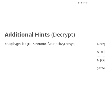
Additional Hints
(
Decrypt
)
Ynaqfrvgvt ibz Jrt, Xavruöur, fvrur Fcbvyreovyq
Decr
A|B|
-------
N|O
(lett