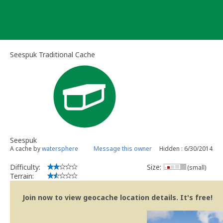
Skip
to
content
Seespuk Traditional Cache
Seespuk
A cache by
watersphere
Message this owner
Hidden : 6/30/2014
Difficulty:
Size:
(small)
Terrain:
Join now to view geocache location details. It's free!