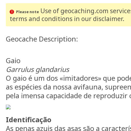
Use of geocaching.com services
Please note
terms and conditions
in our disclaimer
.
Geocache Description:
Gaio
Garrulus glandarius
O gaio é um dos «imitadores» que po
as espécies da nossa avifauna, supre
pela imensa capacidade de reproduzir 
Identificação
As penas azuis das asas são a caracterís