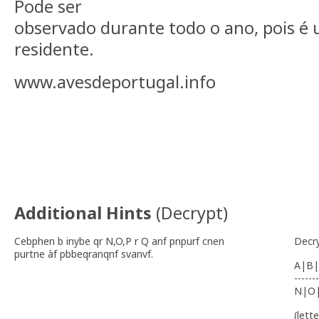
Pode ser
observado durante todo o ano, pois é
residente.
www.avesdeportugal.info
Additional Hints
(
Decrypt
)
Cebphen b inybe qr N,O,P r Q anf pnpurf cnen
Decr
purtne àf pbbeqranqnf svanvf.
A|B|
-------
N|O
(lett