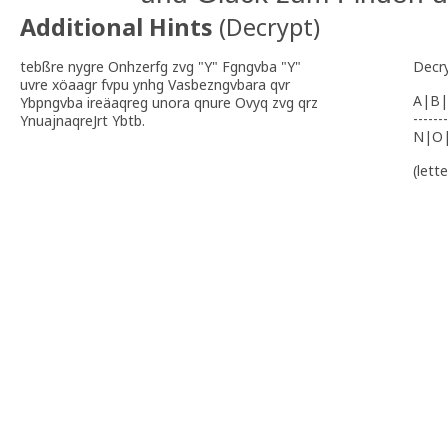
Additional Hints
(
Decrypt
)
tebßre nygre Onhzerfg zvg "Y" Fgngvba "Y"
Decr
uvre xöaagr fvpu ynhg Vasbezngvbara qvr
A|B|
Ybpngvba ireäaqreg unora qnure Ovyq zvg qrz
-------
YnuajnaqreJrt Ybtb.
N|O
(lett