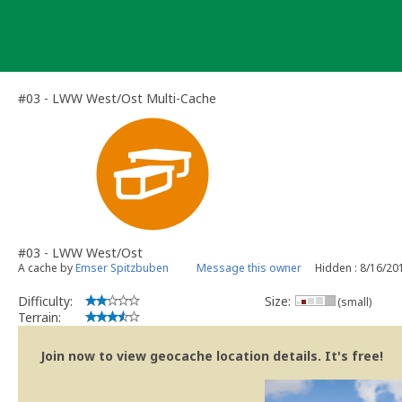
Skip
to
content
#03 - LWW West/Ost Multi-Cache
#03 - LWW West/Ost
A cache by
Emser Spitzbuben
Message this owner
Hidden : 8/16/20
Difficulty:
Size:
(small)
Terrain:
Join now to view geocache location details. It's free!