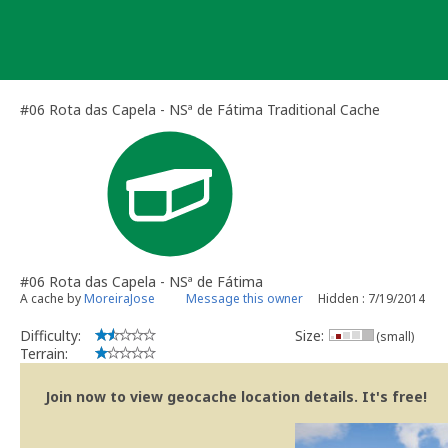
Skip
to
content
#06 Rota das Capela - NSª de Fátima Traditional Cache
#06 Rota das Capela - NSª de Fátima
A cache by
MoreiraJose
Message this owner
Hidden : 7/19/2014
Difficulty:
Size:
(small)
Terrain:
Join now to view geocache location details. It's free!