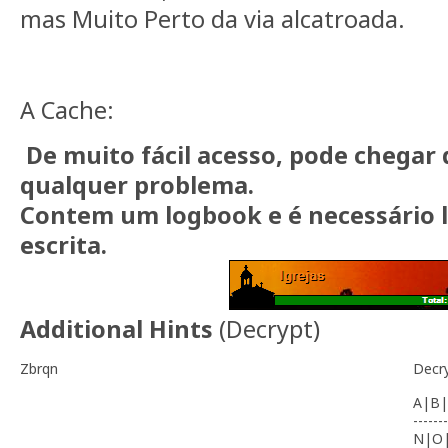
mas Muito Perto da via alcatroada.
A Cache:
De muito fácil acesso, pode chegar
qualquer problema.
Contem um logbook e é necessário l
escrita.
Additional Hints
(
Decrypt
)
Zbrqn
Decr
A|B|
-------
N|O