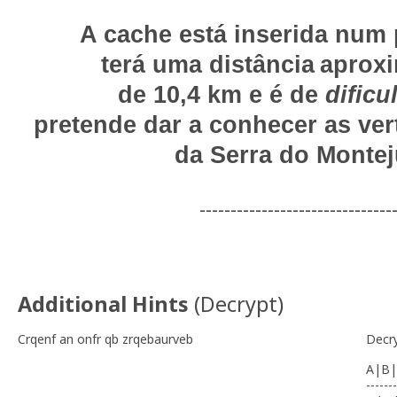
A cache está inserida num
terá uma distância
aprox
de 10,4 km e é de
dificu
pretende dar a conhecer as ver
da Serra do Montej
-------------------------------
Additional Hints
(
Decrypt
)
Crqenf an onfr qb zrqebaurveb
Decr
A|B|
-------