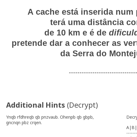
A cache está inserida num
terá uma distância c
de 10 km e é de
dificul
pretende dar a conhecer as ver
da Serra do Montej
-------------------------------
Additional Hints
(
Decrypt
)
Ynqb rfdhreqb qb pnzvaub. Ohenpb qb gbpb,
Decr
gncnqn pbz crqen.
A|B|
-------