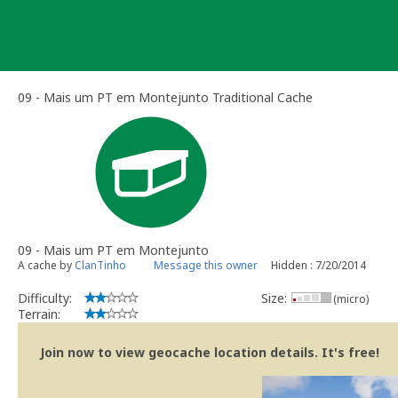
Skip
to
content
09 - Mais um PT em Montejunto Traditional Cache
09 - Mais um PT em Montejunto
A cache by
ClanTinho
Message this owner
Hidden : 7/20/2014
Difficulty:
Size:
(micro)
Terrain:
Join now to view geocache location details. It's free!