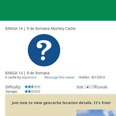
Skip
to
content
BRAGA 14 | R de Romana Mystery Cache
BRAGA 14 | R de Romana
A cache by
anjomaco
Message this owner
Hidden : 8/1/2014
Difficulty:
Size:
(small)
Terrain:
Join now to view geocache location details. It's free!