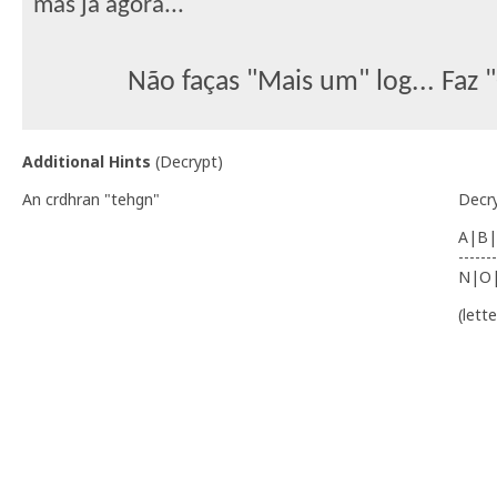
mas já agora...
Não faças "Mais um" log... Faz 
Additional Hints
(
Decrypt
)
An crdhran "tehgn"
Decr
A|B|
-------
N|O
(lett