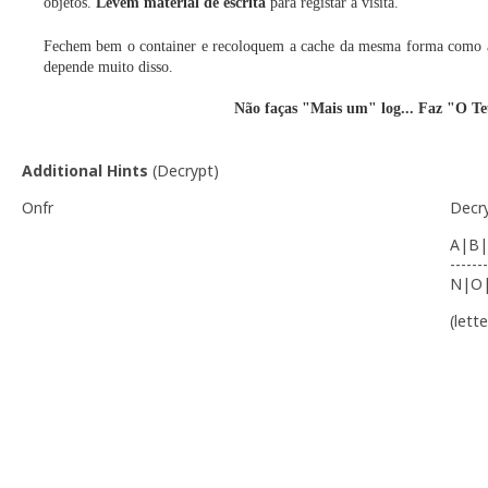
objetos.
Levem material de escrita
para registar a visita.
Fechem bem o container e recoloquem a cache da mesma forma como a 
depende muito disso
.
Não faças "Mais um" log... Faz "O Te
Additional Hints
(
Decrypt
)
Onfr
Decr
A|B|
-------
N|O
(lett