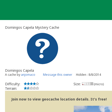
Skip
to
content
Domingos Capela Mystery Cache
Domingos Capela
A cache by
anjomaco
Message this owner
Hidden : 8/8/2014
Difficulty:
Size:
(micro)
Terrain:
Join now to view geocache location details. It's free!